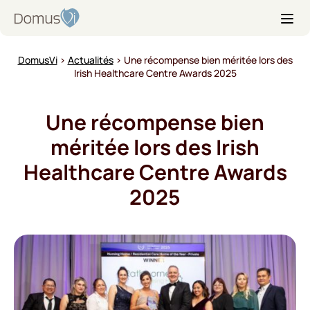
S
D
k
o
i
m
p
DomusVi
›
Actualités
›
Une récompense bien méritée lors des
u
t
Irish Healthcare Centre Awards 2025
s
o
V
t
i
Une récompense bien
h
e
méritée lors des Irish
c
Healthcare Centre Awards
o
n
2025
t
e
n
t