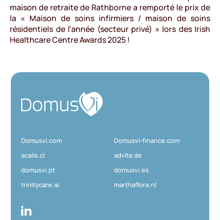
maison de retraite de Rathborne a remporté le prix de
la « Maison de soins infirmiers / maison de soins
résidentiels de l’année (secteur privé) » lors des Irish
Healthcare Centre Awards 2025 !
D
o
m
u
Domusvi.com
Domusvi-finance.com
s
V
acalis.cl
advita.de
i
domusvi.pt
domusvi.es
trinitycare.ie
marthaflora.nl