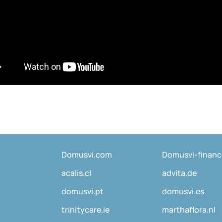
Domusvi.com
Domusvi-finan
acalis.cl
advita.de
domusvi.pt
domusvi.es
trinitycare.ie
marthaflora.nl