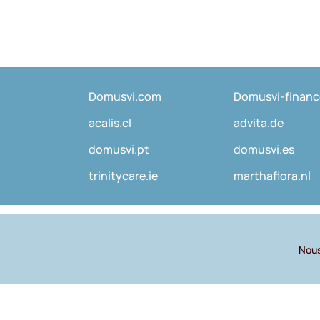
Domusvi.com
Domusvi-finan
acalis.cl
advita.de
domusvi.pt
domusvi.es
trinitycare.ie
marthaflora.nl
Nous