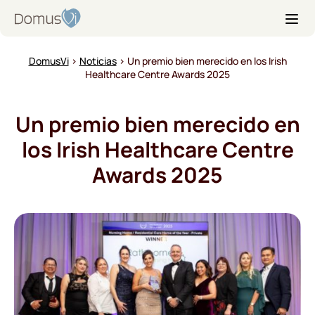
S
D
k
o
i
m
p
DomusVi
›
Noticias
›
Un premio bien merecido en los Irish
u
t
Healthcare Centre Awards 2025
s
o
V
t
i
Un premio bien merecido en
h
e
los Irish Healthcare Centre
c
Awards 2025
o
n
t
e
n
t