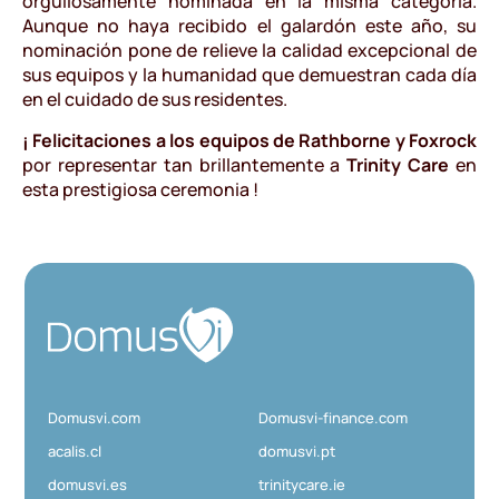
orgullosamente nominada en la misma categoría.
Aunque no haya recibido el galardón este año, su
nominación pone de relieve la calidad excepcional de
sus equipos y la humanidad que demuestran cada día
en el cuidado de sus residentes.
¡ Felicitaciones a los equipos de Rathborne y Foxrock
por representar tan brillantemente a
Trinity Care
en
esta prestigiosa ceremonia !
D
o
m
u
Domusvi.com
Domusvi-finance.com
s
V
acalis.cl
domusvi.pt
i
domusvi.es
trinitycare.ie