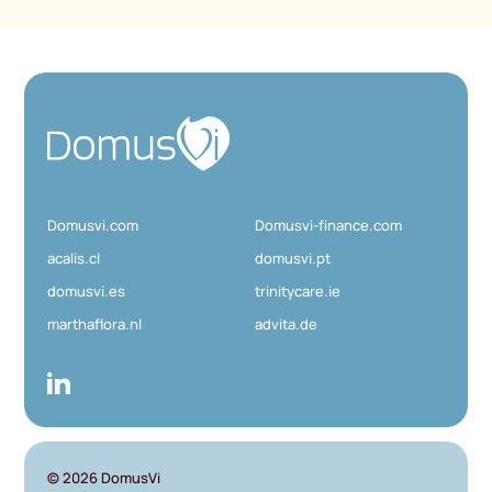
D
o
m
u
Domusvi.com
Domusvi-finance.com
s
V
acalis.cl
domusvi.pt
i
domusvi.es
trinitycare.ie
marthaflora.nl
advita.de
© 2026
DomusVi