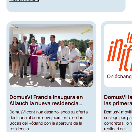
DomusVi Francia inaugura en
DomusVi lan
Allauch la nueva residencia
las primer
L’Écrin des Collines, un
profesiona
DomusVi continúa desarrollando su oferta
DomusVi moviliz
establecimiento de nueva
reinventar
dedicada al buen envejecimiento en las
sus equipos pa
generación dedicado al
de los pro
Bocas del Ródano con la apertura de la
concretas, lo m
bienestar y al acompañamiento
de las per
residencia…
realidad del…