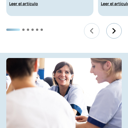
de las personas mayores y de
Leer el artículo
Leer el artícul
sus familias.