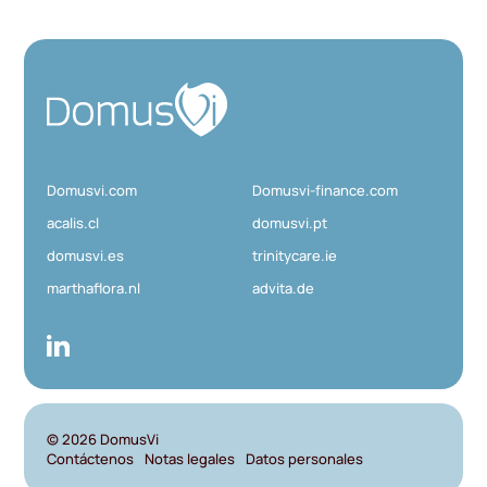
g
i
n
a
D
c
o
i
ó
m
n
u
d
Domusvi.com
Domusvi-finance.com
s
e
V
acalis.cl
domusvi.pt
e
i
domusvi.es
trinitycare.ie
n
t
marthaflora.nl
advita.de
r
a
d
a
s
© 2026
DomusVi
Contáctenos
Notas legales
Datos personales