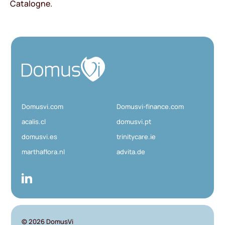
Catalogne.
D
o
m
u
Domusvi.com
Domusvi-finance.com
s
V
acalis.cl
domusvi.pt
i
domusvi.es
trinitycare.ie
marthaflora.nl
advita.de
© 2026
DomusVi