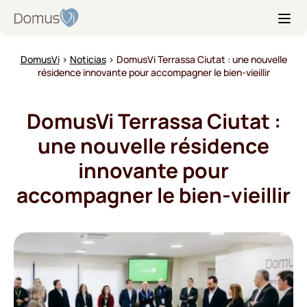
S
D
k
o
i
m
p
DomusVi
›
Noticias
›
DomusVi Terrassa Ciutat : une nouvelle
u
t
résidence innovante pour accompagner le bien-vieillir
s
o
V
t
i
DomusVi Terrassa Ciutat :
h
e
une nouvelle résidence
c
innovante pour
o
n
accompagner le bien-vieillir
t
e
n
t